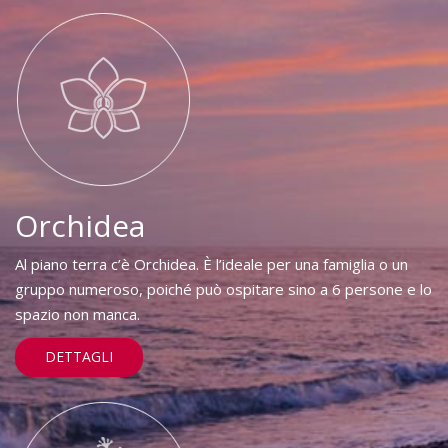
Orchidea
Al piano terra c’è Orchidea. È l’ideale per una famiglia o un
gruppo numeroso, poiché può ospitare sino a 6 persone e lo
spazio non manca.
DETTAGLI