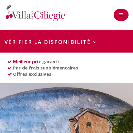
VÉRIFIER LA DISPONIBILITÉ
Check-in
Meilleur prix
garanti
Pas de frais supplémentaires
Nuits
Offres exclusives
Adultes
Enfants
(0-2 Années)